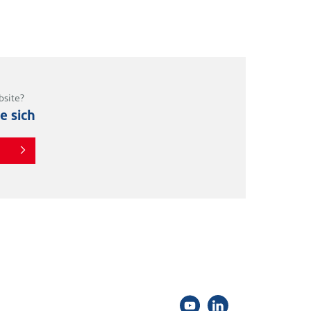
bsite?
ie sich